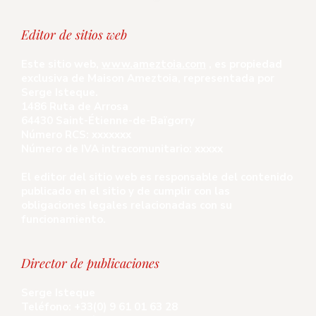
Editor de sitios web
Este sitio web,
www.ameztoia.com
, es propiedad
exclusiva de Maison Ameztoia, representada por
Serge Isteque.
1486 Ruta de Arrosa
64430 Saint-Étienne-de-Baïgorry
Número RCS: xxxxxxx
Número de IVA intracomunitario: xxxxx
El editor del sitio web es responsable del contenido
publicado en el sitio y de cumplir con las
obligaciones legales relacionadas con su
funcionamiento.
Director de publicaciones
Serge Isteque
Teléfono: +33(0) 9 61 01 63 28