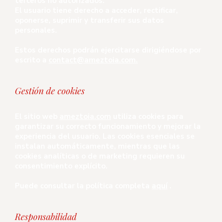
terceros no autorizados.
El usuario tiene derecho a acceder, rectificar,
oponerse, suprimir y transferir sus datos
personales.
Estos derechos podrán ejercitarse dirigiéndose por
escrito a
contact@ameztoia.com.
Gestión de cookies
El sitio web
ameztoia.com
utiliza cookies para
garantizar su correcto funcionamiento y mejorar la
experiencia del usuario. Las cookies esenciales se
instalan automáticamente, mientras que las
cookies analíticas o de marketing requieren su
consentimiento explícito.
Puede consultar la política completa
aquí
.
Responsabilidad