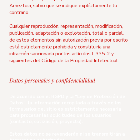
Ameztoia, salvo que se indique explícitamente lo
contrario.
Cualquier reproducción, representación, modificación,
publicación, adaptación o explotación, total o parcial,
de estos elementos sin autorización previa por escrito
está estrictamente prohibida y constituiría una
infracción sancionada por los artículos L.335-2 y
siguientes del Código de la Propiedad Intelectual.
Datos personales y confidencialidad
De acuerdo con el RGPD y la “Ley de Protección de
Datos”, la información recopilada a través de los
formularios del sitio es estrictamente necesaria
para procesar las solicitudes de los usuarios
(contacto, cotización, proyecto).
Estos datos no se revenderán ni se transmitirán a