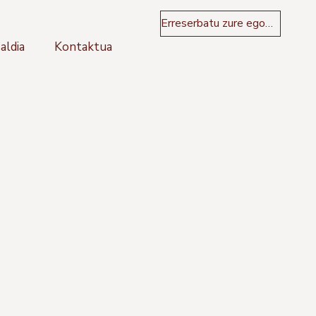
Erreserbatu zure egonaldia
aldia
Kontaktua