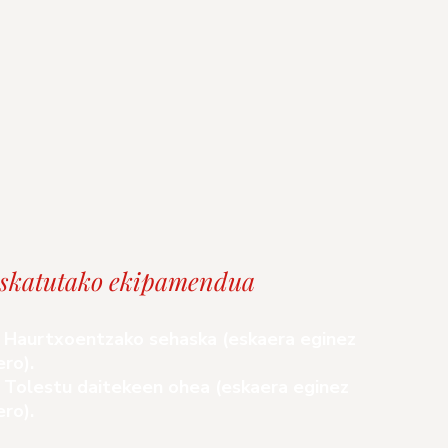
skatutako ekipamendua
 Haurtxoentzako sehaska (eskaera eginez
ero).
 Tolestu daitekeen ohea (eskaera eginez
ero).