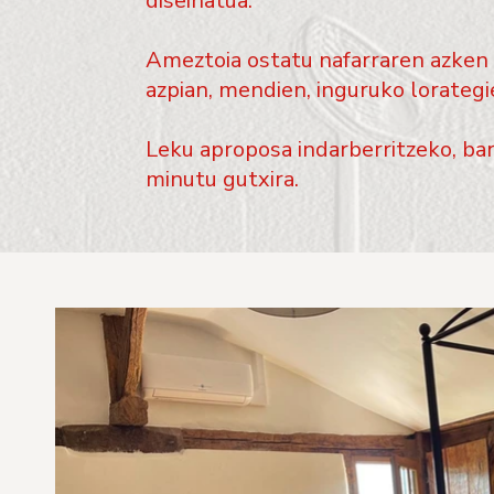
diseinatua.
Ameztoia ostatu nafarraren azken 
azpian, mendien, inguruko lorategie
Leku aproposa indarberritzeko, ba
minutu gutxira.