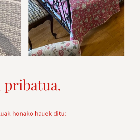
 pribatua.
tuak honako hauek ditu: