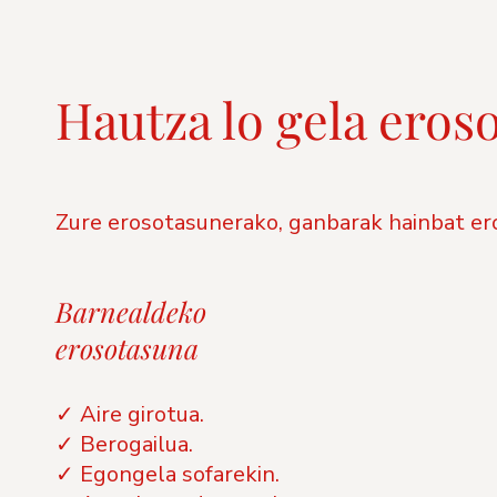
Hautza lo gela eros
Zure erosotasunerako, ganbarak hainbat ero
Barnealdeko
erosotasuna
✓ Aire girotua.
✓ Berogailua.
✓ Egongela sofarekin.