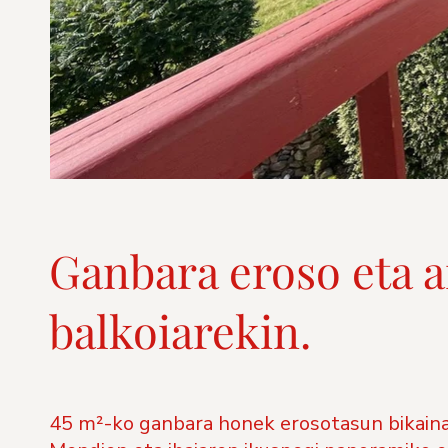
Ganbara eroso eta a
balkoiarekin.
45 m²-ko ganbara honek erosotasun bikaina