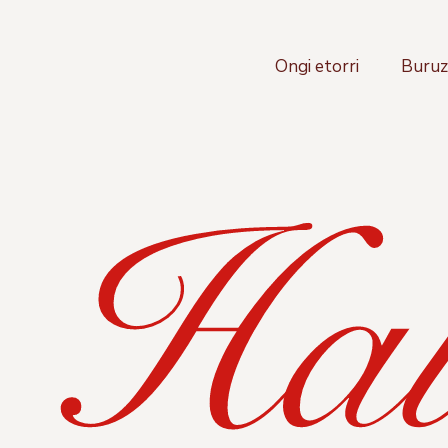
Ongi etorri
Buru
Hau