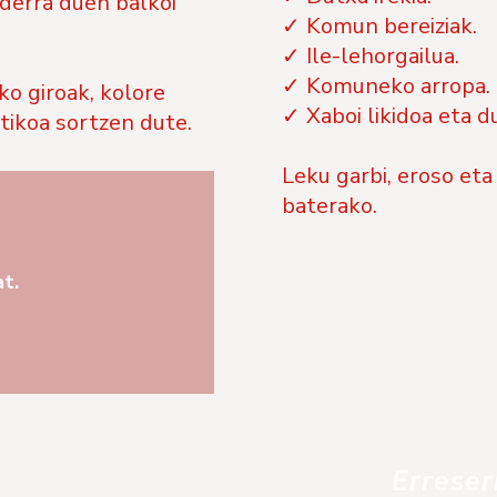
derra duen balkoi
✓ Komun bereiziak.
✓ Ile-lehorgailua.
✓ Komuneko arropa.
o giroak, kolore
✓ Xaboi likidoa eta d
tikoa sortzen dute.
Leku garbi, eroso eta
baterako.
at.
Erreser