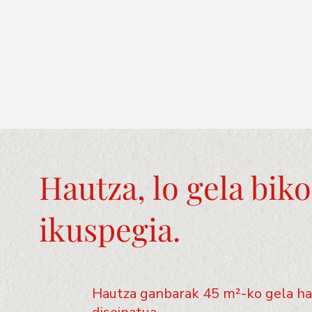
Hautza, lo gela bik
ikuspegia.
Hautza ganbarak 45 m²-ko gela han