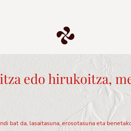
oitza edo hirukoitza, m
di bat da, lasaitasuna, erosotasuna eta benetako