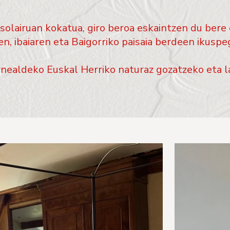
solairuan kokatua, giro beroa eskaintzen du bere
n, ibaiaren eta Baigorriko paisaia berdeen ikuspeg
rnealdeko Euskal Herriko naturaz gozatzeko eta l