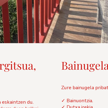
rgitsua,
Bainugela
Zure bainugela priba
✓ Bainuontzia.
 eskaintzen du.
✓ Dutxa irekia.