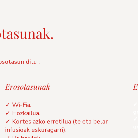
otasunak.
sotasun ditu :
Erosotasunak
E
✓
✓ Wi-Fia.
g
✓ Hozkailua.
✓
✓ Kortesiazko erretilua (te eta belar
g
infusioak eskuragarri).