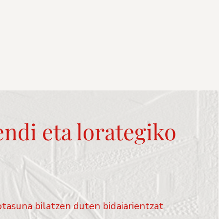
endi eta lorategiko
tasuna bilatzen duten bidaiarientzat