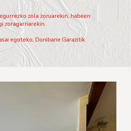
 egurrezko zola zoruarekin, habeen
i zoragarriarekin.
asai egoteko, Donibane Garazitik