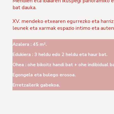
Mendien eta ibaiaren ikuspegi panoramiko e
bat dauka.
XV. mendeko etxearen egurrezko eta harrizk
leunek eta xarmak espazio intimo eta auten
Azalera : 45 m².
Edukiera : 3 heldu edo 2 heldu eta haur bat.
Ohea : ohe bikoitz handi bat + ohe indibidual b
Egongela eta bulego erosoa.
Erretzailerik gabekoa.