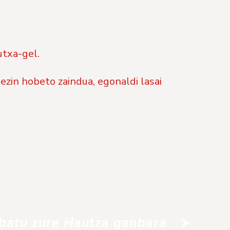
utxa-gel.
 ezin hobeto zaindua, egonaldi lasai
batu zure Hautza ganbara