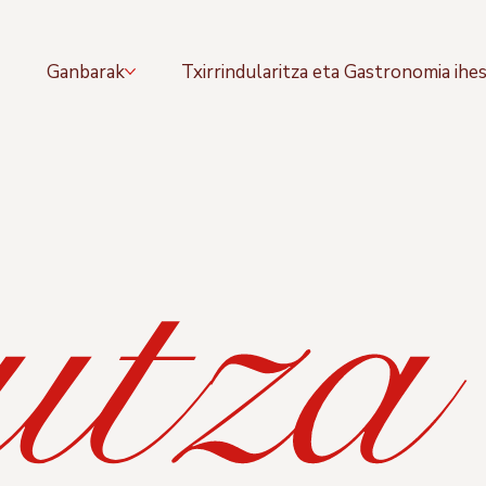
z
Ganbarak
Txirrindularitza eta Gastronomia ihes
tza