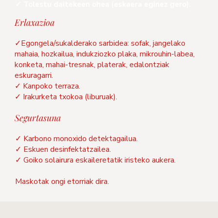
✓ Tolestu daitekeen ohea (eskaera eginez gero).
Erlaxazioa
✓Egongela/sukalderako sarbidea: sofak, jangelako
mahaia, hozkailua, indukziozko plaka, mikrouhin-labea,
konketa, mahai-tresnak, platerak, edalontziak
eskuragarri.
✓
Kanpoko terraza.
✓
Irakurketa txokoa (liburuak).
Segurtasuna
✓ Karbono monoxido detektagailua.
✓ Eskuen desinfektatzailea.
✓ Goiko solairura eskaileretatik iristeko aukera.
Maskotak ongi etorriak dira.