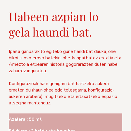
Habeen azpian lo
gela haundi bat.
Iparla ganbarak lo egiteko gune handi bat dauka, ohe
bikoitz oso eroso batekin, ohe-kanpai batez estalia eta
Ameztoia etxearen historia gogorarazten duten habe
zaharrez inguratua.
Konfigurazioak haur gehigarri bat hartzeko aukera
ematen du (haur-ohea edo tolesgarria, konfigurazio-
aukeren arabera), mugitzeko eta erlaxatzeko espazio
atsegina mantenduz.
Azalera : 50 m².
Edukiera : 2 heldu eta haur bat.